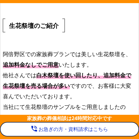
生花祭壇のご紹介
阿倍野区での家族葬プランでは美しい生花祭壇を、
追加料金なしでご用意
いたします。
他社さんでは
白木祭壇を使い回したり、追加料金で
生花祭壇を売る場合が多い
ですので、お客様に大変
喜んでいただいております。
当社にて生花祭壇のサンプルをご用意しましたの
で、ご覧ください。
家族葬の葬儀相談は24時間対応中です

なお
色味やスタイルはみなさまのご要望にお応えし
phone_in_talk
お急ぎの方・資料請求はこちら
上へ
ます
ので、お気軽にご相談くださいませ。