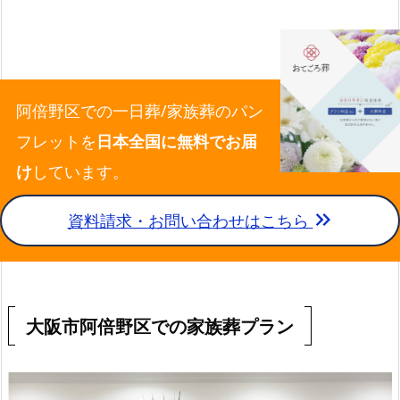
阿倍野区での一日葬/家族葬のパン
フレットを
日本全国に無料でお届
け
しています。
keyboard_double_arrow_right
資料請求・お問い合わせはこちら
大阪市阿倍野区での家族葬プラン