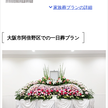
expand_more
家族葬プランの詳細
大阪市阿倍野区での一日葬プラン