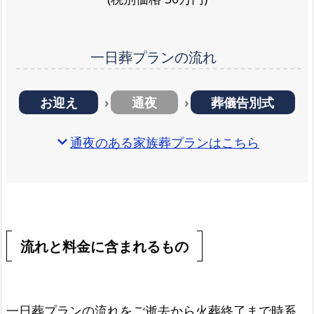
一日葬プランの流れ
お迎え
通夜
葬儀告別式
expand_more
通夜のある家族葬プランはこちら
流れと料金に含まれるもの
一日葬プランの流れをご逝去から火葬終了まで時系