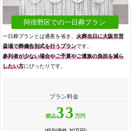
阿倍野区での一日葬プラン
一日葬プランとは通夜を省き、
火葬当日に大阪市営
斎場で葬儀告別式を行うプラン
です。
参列者が少ない場合やご予算やご遺族の負担を減ら
したい方
にぴったりです。
プラン料金
33
税込
万円
(税別価格 30万円)