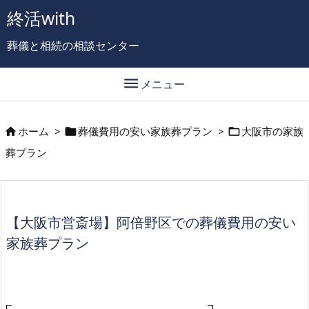
終活with
葬儀と相続の相談センター

メニュー
ホーム
>
葬儀費用の安い家族葬プラン
>
大阪市の家族



葬プラン
【大阪市営斎場】阿倍野区での葬儀費用の安い
家族葬プラン