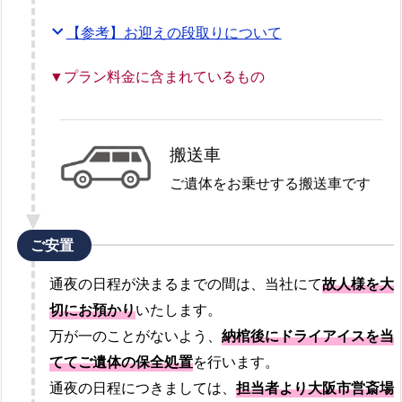
expand_more
【参考】お迎えの段取りについて
▼プラン料金に含まれているもの
搬送車
ご遺体をお乗せする搬送車です
ご安置
通夜の日程が決まるまでの間は、当社にて
故人様を大
切にお預かり
いたします。
万が一のことがないよう、
納棺後にドライアイスを当
ててご遺体の保全処置
を行います。
通夜の日程につきましては、
担当者より大阪市営斎場