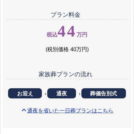
プラン料金
44
税込
万円
(税別価格 40万円)
家族葬プランの流れ
お迎え
通夜
葬儀告別式
expand_less
通夜を省いた一日葬プランはこちら