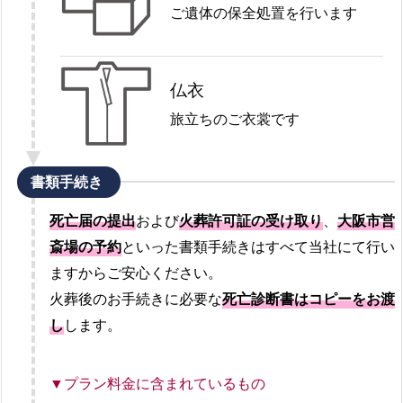
ご遺体の保全処置を行います
仏衣
旅立ちのご衣裳です
書類手続き
死亡届の提出
および
火葬許可証の受け取り
、
大阪市営
斎場の予約
といった書類手続きはすべて当社にて行い
ますからご安心ください。
火葬後のお手続きに必要な
死亡診断書はコピーをお渡
し
します。
▼プラン料金に含まれているもの