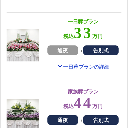
一日葬プラン
33
税込
万円
通夜
告別式
expand_more
一日葬プランの詳細
家族葬プラン
44
税込
万円
通夜
告別式