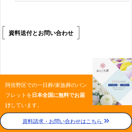
資料送付とお問い合わせ
阿倍野区での一日葬/家族葬のパン
フレットを
日本全国に無料でお届
け
しています。
keyboard_double_arrow_right
資料請求・お問い合わせはこちら